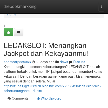
Home
thebookmarkking
Togg
navi
Home
1
LEDAKSLOT: Menangkan
Jackpot dan Kekayaanmu!
adamearp339366
88 days ago
News
Discuss
Kamu mungkin mencoba keberuntungan? LEDAKSLO T adalah
platform terbaik untuk memiliki jackpot besar dan memberi kamu
kekayaan! Dengan beragam game, kamu pasti bisa menemukan
yang sesuai dengan selera. Mulai
https://zubairjqys758970.bloginwi.com/72998420/ledakslot-raih-
keberuntunganmu-di-sini
Comments
Who Upvoted