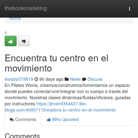
Home
thebookmarkking
Togg
navi
Home
1
Encuentra tu centro en el
movimiento
leaqdyl378819
90 days ago
News
Discuss
En Pilates Vitoria, creamos/construimos/fomentamos un espacio
donde puedes conectar/unir/integrar con tu cuerpo a través del
movimiento. Nuestras clases dinámicas/fluidas/eficaces, guiadas
por instructores
https://jimximf354637.like-
blogs.com/40957115/explora-tu-centro-en-el-movimiento
Comments
Who Upvoted
Comments