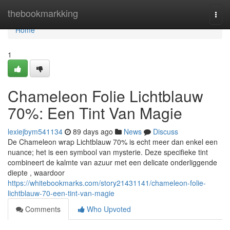
Home
thebookmarkking
Togg
navi
Home
1
Chameleon Folie Lichtblauw
70%: Een Tint Van Magie
lexiejbym541134
89 days ago
News
Discuss
De Chameleon wrap Lichtblauw 70% is echt meer dan enkel een
nuance; het is een symbool van mysterie. Deze specifieke tint
combineert de kalmte van azuur met een delicate onderliggende
diepte , waardoor
https://whitebookmarks.com/story21431141/chameleon-folie-
lichtblauw-70-een-tint-van-magie
Comments
Who Upvoted