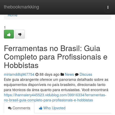
Home
thebookmarkking
Togg
navi
Home
1
Ferramentas no Brasil: Guia
Completo para Profissionais e
Hobbistas
miriamddtq967754
88 days ago
News
Discuss
Este guia abrangente oferece um panorama detalhado sobre as
equipamentos disponíveis no país brasileiro, direcionado tanto
para técnicos da área quanto para entusiastas. Você encontrará
https://ihannaiery445523.vidublog.com/39916334/ferramentas-
no-brasil-guia-completo-para-profissionais-e-hobbistas
Comments
Who Upvoted