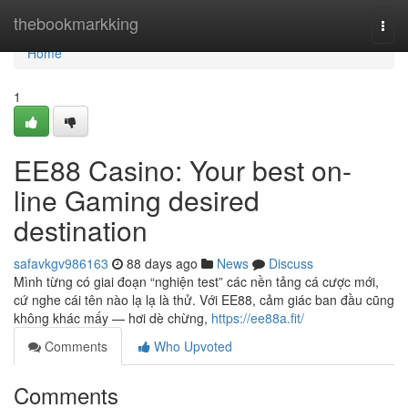
Home
thebookmarkking
Togg
navi
Home
1
EE88 Casino: Your best on-
line Gaming desired
destination
safavkgv986163
88 days ago
News
Discuss
Mình từng có giai đoạn “nghiện test” các nền tảng cá cược mới,
cứ nghe cái tên nào lạ lạ là thử. Với EE88, cảm giác ban đầu cũng
không khác mấy — hơi dè chừng,
https://ee88a.fit/
Comments
Who Upvoted
Comments