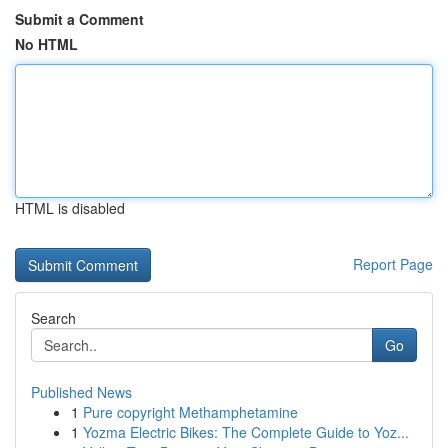
Submit a Comment
No HTML
HTML is disabled
Report Page
Search
Go
Published News
1
Pure copyright Methamphetamine
1
Yozma Electric Bikes: The Complete Guide to Yoz...