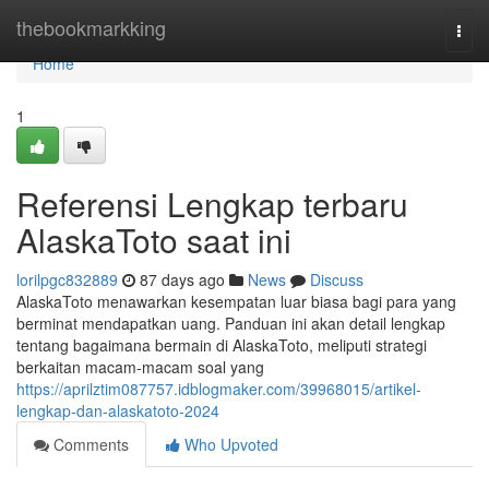
Home
thebookmarkking
Togg
navi
Home
1
Referensi Lengkap terbaru
AlaskaToto saat ini
lorilpgc832889
87 days ago
News
Discuss
AlaskaToto menawarkan kesempatan luar biasa bagi para yang
berminat mendapatkan uang. Panduan ini akan detail lengkap
tentang bagaimana bermain di AlaskaToto, meliputi strategi
berkaitan macam-macam soal yang
https://aprilztim087757.idblogmaker.com/39968015/artikel-
lengkap-dan-alaskatoto-2024
Comments
Who Upvoted