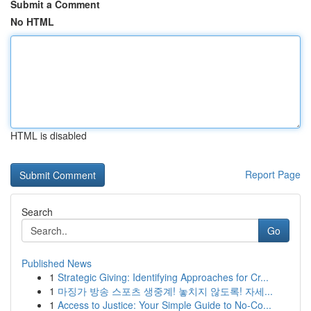
Submit a Comment
No HTML
HTML is disabled
Report Page
Search
Go
Published News
1
Strategic Giving: Identifying Approaches for Cr...
1
마징가 방송 스포츠 생중계! 놓치지 않도록! 자세...
1
Access to Justice: Your Simple Guide to No-Co...