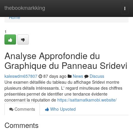
Home
thebookmarkking
Togg
navi
Home
1
Analyse Approfondie du
Graphique du Panneau Sridevi
kaleswdm657807
87 days ago
News
Discuss
Une examen détaillée du tableau du affichage Sridevi montre
plusieurs détails intéressants. L' regard minutieuse des chiffres
présentées permet de identifier une tendance évidente
concernant la réputation de
https://sattamatkamobi.website/
Comments
Who Upvoted
Comments