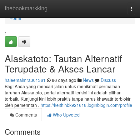
Home
thebookmarkking
Togg
navi
Home
1
Alaskatoto: Tautan Alternatif
Terupdate & Akses Lancar
haleemalmra301361
86 days ago
News
Discuss
Bagi Anda yang mencari jalan untuk menikmati permainan
taruhan Alaskatoto, portal alternatif terkini ini adalah pilihan
terbaik. Kunjungi kini lebih praktis tanpa harus khawatir terblokir
oleh pemerintah .
https://keithihbk921618.loginblogin.com/profile
Comments
Who Upvoted
Comments