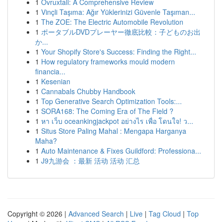
1
Ovruxtali: A Comprehensive Review
1
Vinçli Taşıma: Ağır Yüklerinizi Güvenle Taşıman...
1
The ZOE: The Electric Automobile Revolution
1
ポータブルDVDプレーヤー徹底比較：子どものお出
か...
1
Your Shopify Store's Success: Finding the Right...
1
How regulatory frameworks mould modern
financia...
1
Kesenian
1
Cannabals Chubby Handbook
1
Top Generative Search Optimization Tools:...
1
SORA168: The Coming Era of The Field ?
1
หา เว็บ oceankingjackpot อย่างไร เพื่อ โดนใจ! ว...
1
Situs Store Paling Mahal : Mengapa Harganya
Maha?
1
Auto Maintenance & Fixes Guildford: Professiona...
1
J9九游会 ：最新 活动 活动 汇总
Copyright © 2026 |
Advanced Search
|
Live
|
Tag Cloud
|
Top