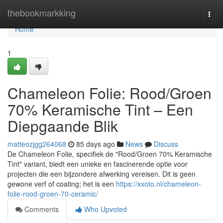
Home
thebookmarkking
Togg
navi
Home
1
Chameleon Folie: Rood/Groen
70% Keramische Tint – Een
Diepgaande Blik
matteozjgg264068
85 days ago
News
Discuss
De Chameleon Folie, specifiek de "Rood/Groen 70% Keramische
Tint" variant, biedt een unieke en fascinerende optie voor
projecten die een bijzondere afwerking vereisen. Dit is geen
gewone verf of coating; het is een
https://xxoto.nl/chameleon-
folie-rood-groen-70-ceramic/
Comments
Who Upvoted