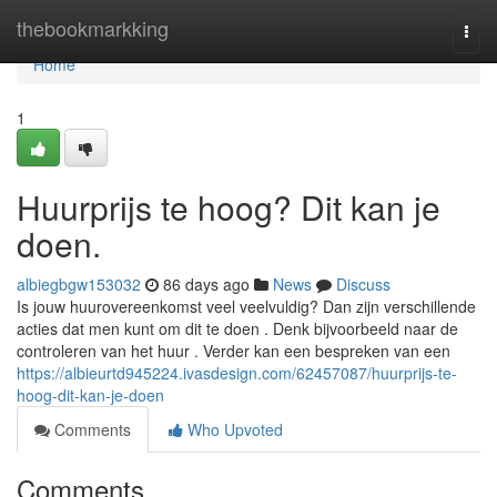
Home
thebookmarkking
Togg
navi
Home
1
Huurprijs te hoog? Dit kan je
doen.
albiegbgw153032
86 days ago
News
Discuss
Is jouw huurovereenkomst veel veelvuldig? Dan zijn verschillende
acties dat men kunt om dit te doen . Denk bijvoorbeeld naar de
controleren van het huur . Verder kan een bespreken van een
https://albieurtd945224.ivasdesign.com/62457087/huurprijs-te-
hoog-dit-kan-je-doen
Comments
Who Upvoted
Comments