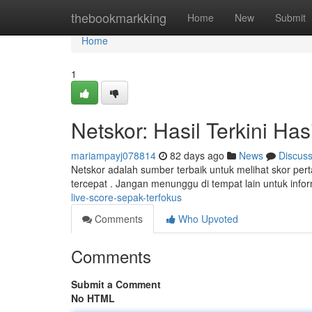
Home
thebookmarkking
Home
New
Submit
Home
1
Netskor: Hasil Terkini Ha
mariampayj078814
82 days ago
News
Discus
Netskor adalah sumber terbaik untuk melihat skor per
tercepat . Jangan menunggu di tempat lain untuk info
live-score-sepak-terfokus
Comments
Who Upvoted
Comments
Submit a Comment
No HTML