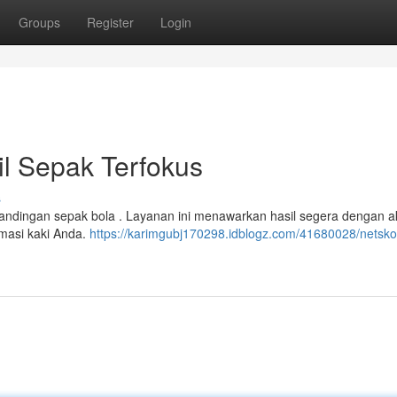
Groups
Register
Login
sil Sepak Terfokus
s
tandingan sepak bola . Layanan ini menawarkan hasil segera dengan a
rmasi kaki Anda.
https://karimgubj170298.idblogz.com/41680028/netskor