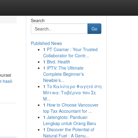
Search
Go
Published News
1
PT Cosmar : Your Trusted
Collaborator for Contr...
1
Blvd. Health
1
IPTV: The Ultimate
Complete Beginner’s
kurasi
Newbie’s...
-hasil-
1
Το Καλύτερο Φαγητό στη
Μύτικα: Ταβέρνα που Σε
Μ...
1
How to Choose Vancouver
top Tax Accountant for ...
1
Jatengtoto: Panduan
Lengkap untuk Orang Baru
1
Discover the Potential of
Natural Fuel : A Genu...