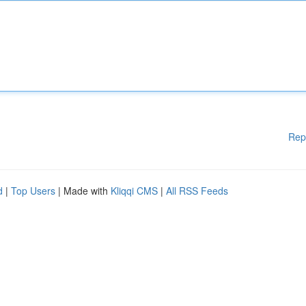
Rep
d
|
Top Users
| Made with
Kliqqi CMS
|
All RSS Feeds