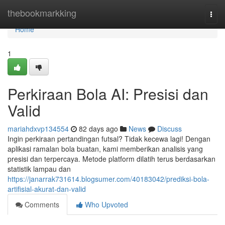
Home
thebookmarkking
Togg
navi
Home
1
Perkiraan Bola AI: Presisi dan
Valid
mariahdxvp134554
82 days ago
News
Discuss
Ingin perkiraan pertandingan futsal? Tidak kecewa lagi! Dengan
aplikasi ramalan bola buatan, kami memberikan analisis yang
presisi dan terpercaya. Metode platform dilatih terus berdasarkan
statistik lampau dan
https://janarrak731614.blogsumer.com/40183042/prediksi-bola-
artifisial-akurat-dan-valid
Comments
Who Upvoted