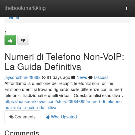
Home
thebookmarkking
Togg
navi
Home
1
Numeri di Telefono Non-VoIP:
La Guida Definitiva
jaysondlbm628862
81 days ago
News
Discuss
Affrontiamo la questione dei recapiti telefonici non- online.
Esistono utenti si trovano riguardo sulle differenze con numeri
telefonici tradizionali e quelli virtuali. Questa analisi esaustiva vi
https://bookmarkloves.com/story23964685/numeri-di-telefono-
non-voip-la-guida-definitiva
Comments
Who Upvoted
Comments