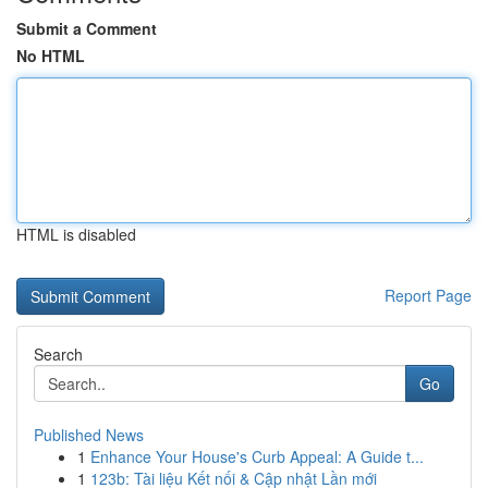
Submit a Comment
No HTML
HTML is disabled
Report Page
Search
Go
Published News
1
Enhance Your House's Curb Appeal: A Guide t...
1
123b: Tài liệu Kết nối & Cập nhật Lần mới