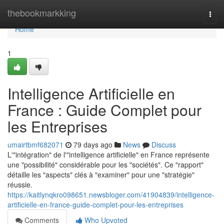
Home
thebookmarkking
Togg
navi
Home
1
Intelligence Artificielle en
France : Guide Complet pour
les Entreprises
umairtbmf682071
79 days ago
News
Discuss
L'"intégration" de l'"intelligence artificielle" en France représente
une "possibilité" considérable pour les "sociétés". Ce "rapport"
détaille les "aspects" clés à "examiner" pour une "stratégie"
réussie.
https://kaitlynqkro098651.newsbloger.com/41904839/intelligence-
artificielle-en-france-guide-complet-pour-les-entreprises
Comments
Who Upvoted