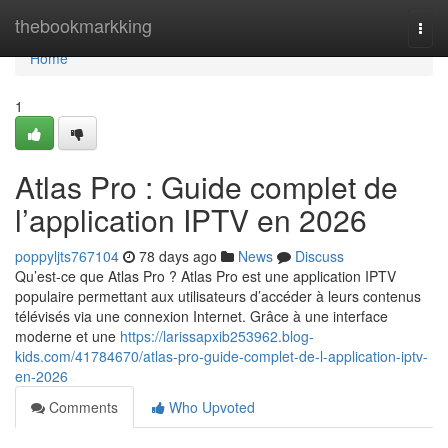
Home
thebookmarkking
Togg
navi
Home
1
Atlas Pro : Guide complet de
l’application IPTV en 2026
poppyljts767104
78 days ago
News
Discuss
Qu’est-ce que Atlas Pro ? Atlas Pro est une application IPTV
populaire permettant aux utilisateurs d’accéder à leurs contenus
télévisés via une connexion Internet. Grâce à une interface
moderne et une
https://larissapxib253962.blog-
kids.com/41784670/atlas-pro-guide-complet-de-l-application-iptv-
en-2026
Comments
Who Upvoted