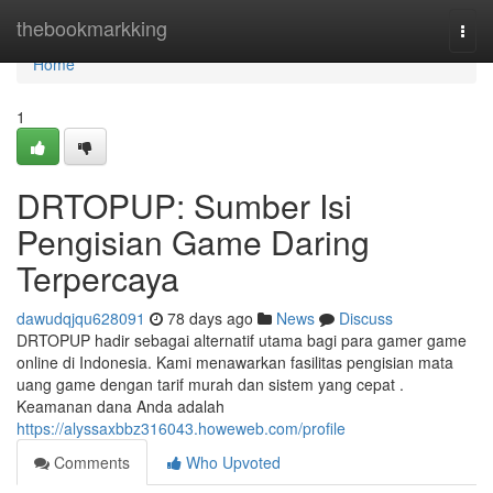
Home
thebookmarkking
Togg
navi
Home
1
DRTOPUP: Sumber Isi
Pengisian Game Daring
Terpercaya
dawudqjqu628091
78 days ago
News
Discuss
DRTOPUP hadir sebagai alternatif utama bagi para gamer game
online di Indonesia. Kami menawarkan fasilitas pengisian mata
uang game dengan tarif murah dan sistem yang cepat .
Keamanan dana Anda adalah
https://alyssaxbbz316043.howeweb.com/profile
Comments
Who Upvoted