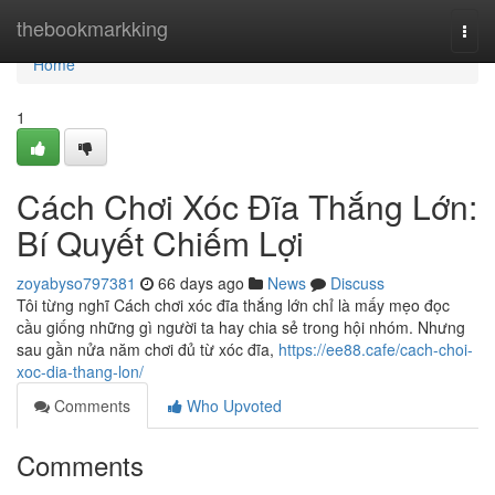
Home
thebookmarkking
Togg
navi
Home
1
Cách Chơi Xóc Đĩa Thắng Lớn:
Bí Quyết Chiếm Lợi
zoyabyso797381
66 days ago
News
Discuss
Tôi từng nghĩ Cách chơi xóc đĩa thắng lớn chỉ là mấy mẹo đọc
cầu giống những gì người ta hay chia sẻ trong hội nhóm. Nhưng
sau gần nửa năm chơi đủ từ xóc đĩa,
https://ee88.cafe/cach-choi-
xoc-dia-thang-lon/
Comments
Who Upvoted
Comments