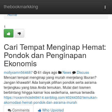
Home
thebookmarkking
Togg
navi
Home
1
Cari Tempat Menginap Hemat:
Pondok dan Penginapan
Ekonomis
mollyxamn564687
61 days ago
News
Discuss
Mencari tempat menginap yang murah menjelang liburan?
Jangan khawatir! Ada banyak pilihan pondok serta asrama
terjangkau yang bisa Anda temukan. Mulai dari losmen
berbintang hingga kamar kos sederhana, semua tersedia
https://roxannhcis949414.ssnblog.com/40244352/temukan-
akomodasi-hemat-pondok-dan-asrama-murah
Comments
Who Upvoted