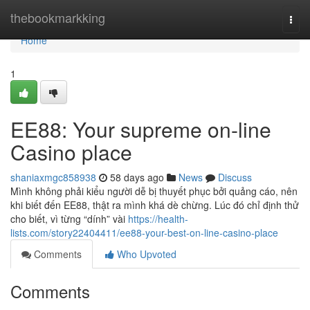
Home
thebookmarkking
Togg
navi
Home
1
EE88: Your supreme on-line
Casino place
shaniaxmgc858938
58 days ago
News
Discuss
Mình không phải kiểu người dễ bị thuyết phục bởi quảng cáo, nên
khi biết đến EE88, thật ra mình khá dè chừng. Lúc đó chỉ định thử
cho biết, vì từng “dính” vài
https://health-
lists.com/story22404411/ee88-your-best-on-line-casino-place
Comments
Who Upvoted
Comments