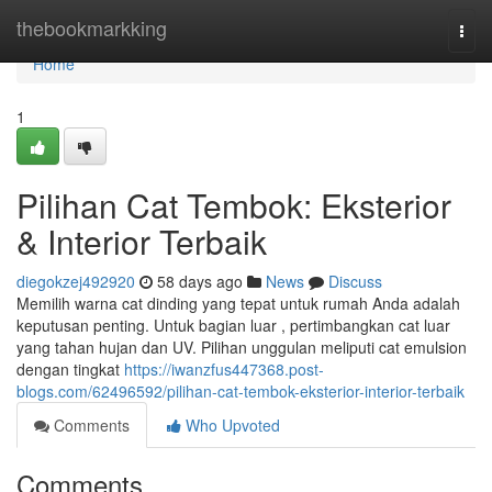
Home
thebookmarkking
Togg
navi
Home
1
Pilihan Cat Tembok: Eksterior
& Interior Terbaik
diegokzej492920
58 days ago
News
Discuss
Memilih warna cat dinding yang tepat untuk rumah Anda adalah
keputusan penting. Untuk bagian luar , pertimbangkan cat luar
yang tahan hujan dan UV. Pilihan unggulan meliputi cat emulsion
dengan tingkat
https://iwanzfus447368.post-
blogs.com/62496592/pilihan-cat-tembok-eksterior-interior-terbaik
Comments
Who Upvoted
Comments