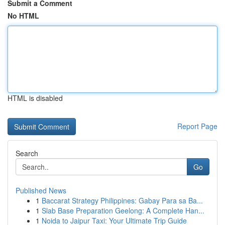
Submit a Comment
No HTML
HTML is disabled
Report Page
Search
Go
Published News
1
Baccarat Strategy Philippines: Gabay Para sa Ba...
1
Slab Base Preparation Geelong: A Complete Han...
1
Noida to Jaipur Taxi: Your Ultimate Trip Guide