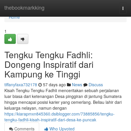
Home
thebookmarkking
Togg
navi
Home
1
Tengku Tengku Fadhli:
Dongeng Inspiratif dari
Kampung ke Tinggi
tiffanyfaxa732178
57 days ago
News
Discuss
Kisah Tengku Tengku Fadhli menceritakan sebuah perjalanan
luar biasa dari ketenangan Desa pinggiran di jantung Sumatera
hingga mencapai posisi karier yang cemerlang. Beliau lahir dari
keluarga nelayan, namun dengan
https://kiarapmxn845360.dsiblogger.com/73885856/tengku-
tengku-fadhli-kisah-inspiratif-dari-desa-ke-puncak
Comments
Who Upvoted