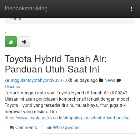
Home
thebookmarkking
Togg
navi
Home
1
Toyota Hybrid Tanah Air:
Panduan Utuh Saat Ini
keunggulantoyotahybrid933472
58 days ago
News
Discuss
Tertarik dengan data soal Toyota Hybrid di Tanah Air di 2024?
Ulasan ini akan penjelasan komprehensif terkait dengan model
Toyota Hybrid yang tersedia di sini, mulai biaya, fitur, juga trik
merawat yang efisien. Tim
https://www.toyota.astra.co.id/shopping-tools/test-drive-booking
Comments
Who Upvoted