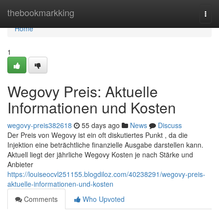
Home
thebookmarkking
Togg
navi
Home
1
Wegovy Preis: Aktuelle
Informationen und Kosten
wegovy-preis382618
55 days ago
News
Discuss
Der Preis von Wegovy ist ein oft diskutiertes Punkt , da die
Injektion eine beträchtliche finanzielle Ausgabe darstellen kann.
Aktuell liegt der jährliche Wegovy Kosten je nach Stärke und
Anbieter
https://louiseocvl251155.blogdiloz.com/40238291/wegovy-preis-
aktuelle-informationen-und-kosten
Comments
Who Upvoted