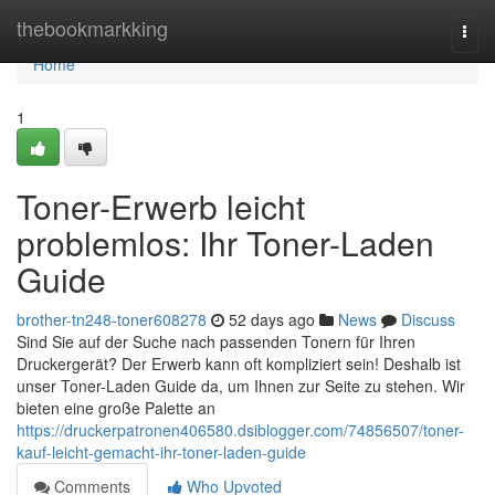
Home
thebookmarkking
Togg
navi
Home
1
Toner-Erwerb leicht
problemlos: Ihr Toner-Laden
Guide
brother-tn248-toner608278
52 days ago
News
Discuss
Sind Sie auf der Suche nach passenden Tonern für Ihren
Druckergerät? Der Erwerb kann oft kompliziert sein! Deshalb ist
unser Toner-Laden Guide da, um Ihnen zur Seite zu stehen. Wir
bieten eine große Palette an
https://druckerpatronen406580.dsiblogger.com/74856507/toner-
kauf-leicht-gemacht-ihr-toner-laden-guide
Comments
Who Upvoted