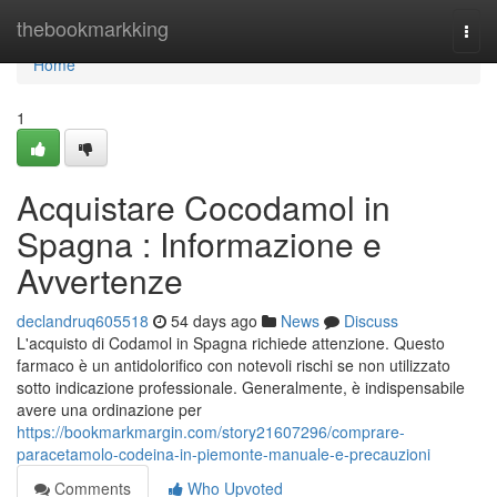
Home
thebookmarkking
Togg
navi
Home
1
Acquistare Cocodamol in
Spagna : Informazione e
Avvertenze
declandruq605518
54 days ago
News
Discuss
L'acquisto di Codamol in Spagna richiede attenzione. Questo
farmaco è un antidolorifico con notevoli rischi se non utilizzato
sotto indicazione professionale. Generalmente, è indispensabile
avere una ordinazione per
https://bookmarkmargin.com/story21607296/comprare-
paracetamolo-codeina-in-piemonte-manuale-e-precauzioni
Comments
Who Upvoted