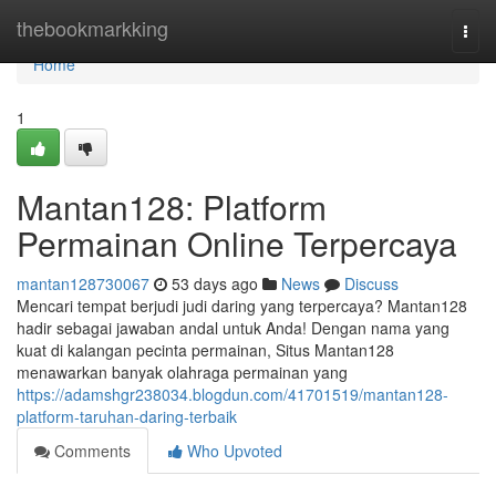
Home
thebookmarkking
Togg
navi
Home
1
Mantan128: Platform
Permainan Online Terpercaya
mantan128730067
53 days ago
News
Discuss
Mencari tempat berjudi judi daring yang terpercaya? Mantan128
hadir sebagai jawaban andal untuk Anda! Dengan nama yang
kuat di kalangan pecinta permainan, Situs Mantan128
menawarkan banyak olahraga permainan yang
https://adamshgr238034.blogdun.com/41701519/mantan128-
platform-taruhan-daring-terbaik
Comments
Who Upvoted