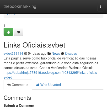
Home
thebookmarkking
Togg
navi
Home
1
Links Oficiais:svbet
svbet239414
54 days ago
News
Discuss
Esta página serve como hub oficial de verificação das nossas
redes e perfis externos, garantindo que você está seguindo os
canais oficiais da svbet Canais Verificados: Website Oficial:
https://zubairheja578919.eedblog.com/40343295/links-oficiais-
svbet
Comments
Who Upvoted
Comments
Submit a Comment