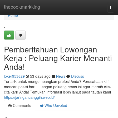
Home
thebookmarkking
Togg
navi
Home
1
Pemberitahuan Lowongan
Kerja : Peluang Karier Menanti
Anda!
loker953629
53 days ago
News
Discuss
Tertarik untuk mengembangkan profesi Anda? Perusahaan kini
mencari posisi baru . Jangan peluang emas ini agar meraih cita-
cita karir Anda! Temukan informasi lebih lanjut pada tautan kami
https://jaringancanggih.web.id/
Comments
Who Upvoted