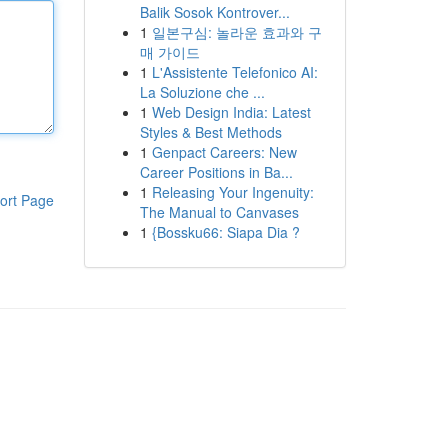
Balik Sosok Kontrover...
1
일본구심: 놀라운 효과와 구
매 가이드
1
L'Assistente Telefonico AI:
La Soluzione che ...
1
Web Design India: Latest
Styles & Best Methods
1
Genpact Careers: New
Career Positions in Ba...
1
Releasing Your Ingenuity:
ort Page
The Manual to Canvases
1
{Bossku66: Siapa Dia ?