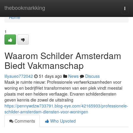
Home
thebookmarkking
Togg
navi
Home
1
Waarom Schilder Amsterdam
Biedt Vakmanschap
lilyaueo772042
51 days ago
News
Discuss
Maak je ruimte nieuw: Professionele verfwerkzaamheden voor
woning en bedrijfHet transformeren van een plek vindt meestal
plaats met een heldere verflaagje. Ervaren schilderdiensten
geven kennis die zowel de uitstraling
https://pennywdzw733791.blog-eye.com/42165933/professionele-
schilder-amsterdam-diensten-voor-woningen
Comments
Who Upvoted