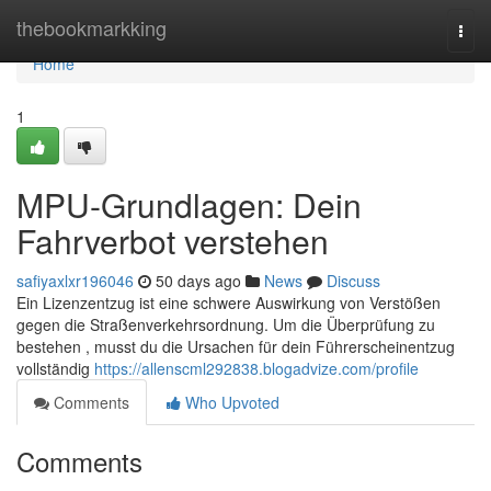
Home
thebookmarkking
Togg
navi
Home
1
MPU-Grundlagen: Dein
Fahrverbot verstehen
safiyaxlxr196046
50 days ago
News
Discuss
Ein Lizenzentzug ist eine schwere Auswirkung von Verstößen
gegen die Straßenverkehrsordnung. Um die Überprüfung zu
bestehen , musst du die Ursachen für dein Führerscheinentzug
vollständig
https://allenscml292838.blogadvize.com/profile
Comments
Who Upvoted
Comments