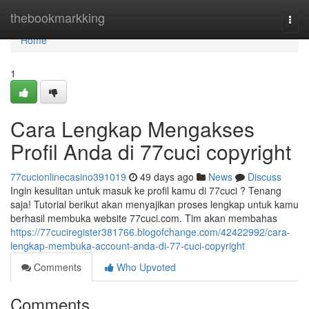
Home
thebookmarkking
Togg
navi
Home
1
Cara Lengkap Mengakses
Profil Anda di 77cuci copyright
77cucionlinecasino391019
49 days ago
News
Discuss
Ingin kesulitan untuk masuk ke profil kamu di 77cuci ? Tenang
saja! Tutorial berikut akan menyajikan proses lengkap untuk kamu
berhasil membuka website 77cuci.com. Tim akan membahas
https://77cuciregister381766.blogofchange.com/42422992/cara-
lengkap-membuka-account-anda-di-77-cuci-copyright
Comments
Who Upvoted
Comments