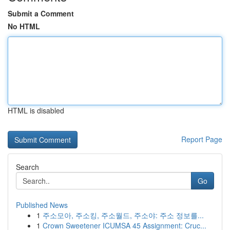
Submit a Comment
No HTML
HTML is disabled
Report Page
Search
Go
Published News
1
주소모아, 주소킹, 주소월드, 주소야: 주소 정보를...
1
Crown Sweetener ICUMSA 45 Assignment: Cruc...