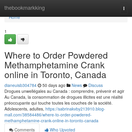
Home
thebookmarkking
Togg
navi
Home
1
Where to Order Powdered
Methamphetamine Crank
online in Toronto, Canada
dianeuisb304784
50 days ago
News
Discuss
Drogues unwellégales au Canada : comprendre, prévenir et agir
Au Canada, la consommation de drogues illicites est une réalité
préoccupante qui touche toutes les couches de la société.
Adolescents, adultes,
https://sabrinakvby213910.blog-
mall.com/38584486/where-to-order-powdered-
methamphetamine-crank-online-in-toronto-canada
Comments
Who Upvoted