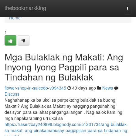
Home
thebookmarkking
Togg
navi
Home
1
Mga Bulaklak ng Makati: Ang
Inyong Iyong Pagpili para sa
Tindahan ng Bulaklak
flower-shop-in-salcedo-v994345
49 days ago
News
Discuss
Naghahanap ka ba ukol sa perpektong bulaklak sa buong
Makati? Ang Bulaklak sa Makati ay nagiging pangunahing
desisyon para sa lahat pangangailangan . Nag-aalok kami ng
mga napakaraming uri ukol sa
https://fraserzxay240898.blognody.com/51231734/ang-bulaklak-
sa-makati-ang-pinakamahusay-pagpipilian-para-sa-tindahan-ng-