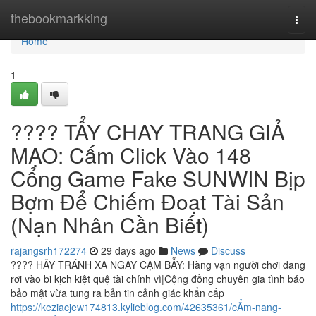
Home
thebookmarkking
Togg
navi
Home
1
???? TẨY CHAY TRANG GIẢ
MẠO: Cấm Click Vào 148
Cổng Game Fake SUNWIN Bịp
Bợm Để Chiếm Đoạt Tài Sản
(Nạn Nhân Cần Biết)
rajangsrh172274
29 days ago
News
Discuss
???? HÃY TRÁNH XA NGAY CẠM BẪY: Hàng vạn người chơi đang
rơi vào bi kịch kiệt quệ tài chính vì|Cộng đồng chuyên gia tình báo
bảo mật vừa tung ra bản tin cảnh giác khẩn cấp
https://keziacjew174813.kylieblog.com/42635361/cẨm-nang-