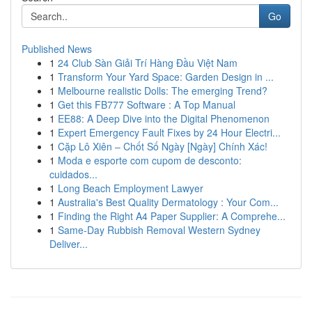
Go
Published News
1
24 Club Sàn Giải Trí Hàng Đầu Việt Nam
1
Transform Your Yard Space: Garden Design in ...
1
Melbourne realistic Dolls: The emerging Trend?
1
Get this FB777 Software : A Top Manual
1
EE88: A Deep Dive into the Digital Phenomenon
1
Expert Emergency Fault Fixes by 24 Hour Electri...
1
Cặp Lô Xiên – Chốt Số Ngày [Ngày] Chính Xác!
1
Moda e esporte com cupom de desconto:
cuidados...
1
Long Beach Employment Lawyer
1
Australia's Best Quality Dermatology : Your Com...
1
Finding the Right A4 Paper Supplier: A Comprehe...
1
Same-Day Rubbish Removal Western Sydney
Deliver...