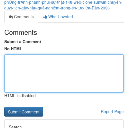
phÒng-trÁnh-phanh-phui-sự-thật-148-web-clone-sunwin-chuyên-
quỵt-tiền-gây-hậu-quả-nghiêm-trọng-tin-tức-lừa-Đảo-2026
Comments
Who Upvoted
Comments
Submit a Comment
No HTML
HTML is disabled
Report Page
Search