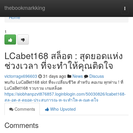
Home
thebookmarkking
Togg
navi
Home
1
LCabet168 สล็อต : สุดยอดแห่ง
ช่วงเวลา ที่จะทำให้คุณติดใจ
victorragx696603
31 days ago
News
Discuss
พบกับ LuCaBet168 slot ที่จะเปลี่ยนชีวิต สำหรับ คอเกม ทุกท่าน ! ที่
LuCaBet168 รวบรวม เกมสล็อต
https://siobhanpzvt876857.loginblogin.com/50030826/lcabet168-
สล-อต-ส-ดยอด-ประสบการณ-ท-จะทำให-ค-ณต-ดใจ
Comments
Who Upvoted
Comments