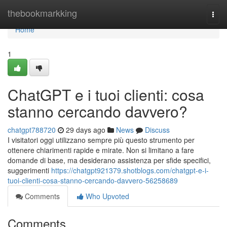
Home
thebookmarkking
Togg
navi
Home
1
ChatGPT e i tuoi clienti: cosa
stanno cercando davvero?
chatgpt788720
29 days ago
News
Discuss
I visitatori oggi utilizzano sempre più questo strumento per
ottenere chiarimenti rapide e mirate. Non si limitano a fare
domande di base, ma desiderano assistenza per sfide specifici,
suggerimenti
https://chatgpt921379.shotblogs.com/chatgpt-e-i-
tuoi-clienti-cosa-stanno-cercando-davvero-56258689
Comments
Who Upvoted
Comments