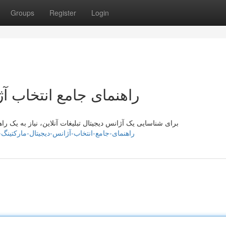
Groups
Register
Login
راهنمای جامع انتخاب آژ
برای شناسایی یک آژانس دیجیتال تبلیغات آنلاین، نیاز به یک راه
cilybzjl914029.gynoblog.com/40800858/راهنمای-جامع-انتخاب-آژانس-دیجیتال-مارکتینگ-آنلاین