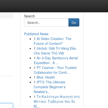
Search
Go
Published News
1
AI Video Creation: The
Future of Content?
1
24club: Giải Trí Hàng Đầu
Cho Game Thủ Việt
1
An 3-Day Samburu's Aerial
Expedition : A ...
1
PT Cosmar : Your Trusted
Collaborator for Contr...
1
Blvd. Health
1
IPTV: The Ultimate
Complete Beginner’s
Newbie’s...
1
Το Καλύτερο Φαγητό στη
Μύτικα: Ταβέρνα που Σε
Μ...