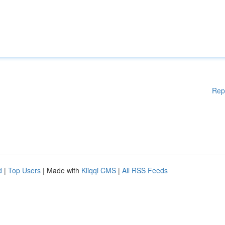
Rep
d
|
Top Users
| Made with
Kliqqi CMS
|
All RSS Feeds